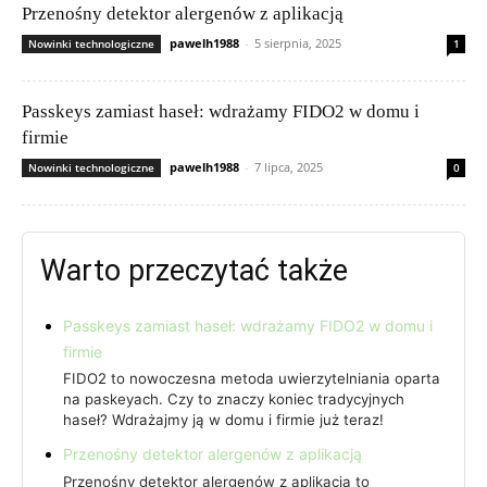
Przenośny detektor alergenów z aplikacją
pawelh1988
-
5 sierpnia, 2025
Nowinki technologiczne
1
Passkeys zamiast haseł: wdrażamy FIDO2 w domu i
firmie
pawelh1988
-
7 lipca, 2025
Nowinki technologiczne
0
Warto przeczytać także
Passkeys zamiast haseł: wdrażamy FIDO2 w domu i
firmie
FIDO2 to nowoczesna metoda uwierzytelniania oparta
na paskeyach. Czy to znaczy koniec tradycyjnych
haseł? Wdrażajmy ją w domu i firmie już teraz!
Przenośny detektor alergenów z aplikacją
Przenośny detektor alergenów z aplikacją to