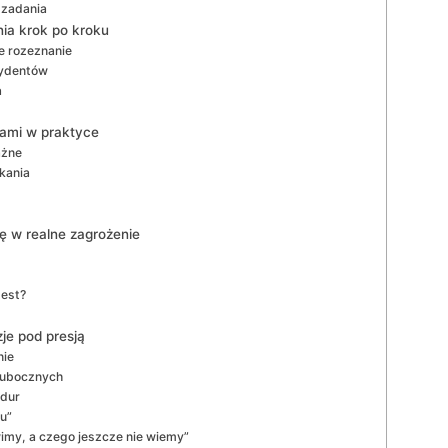
 zadania
nia krok po kroku
e rozeznanie
cydentów
a
tami w praktyce
ażne
ikania
ię w realne zagrożenie
test?
je pod presją
nie
w ubocznych
edur
u”
imy, a czego jeszcze nie wiemy”