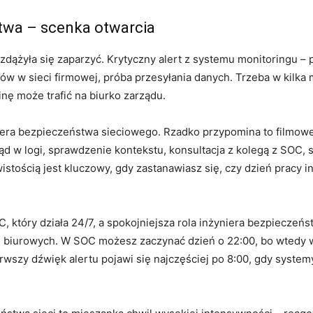
twa – scenka otwarcia
 zdążyła się zaparzyć. Krytyczny alert z systemu monitoringu 
tów w sieci firmowej, próba przesyłania danych. Trzeba w kilka
nę może trafić na biurko zarządu.
iera bezpieczeństwa sieciowego. Rzadko przypomina to filmowe „
 w logi, sprawdzenie kontekstu, konsultacja z kolegą z SOC, s
tością jest kluczowy, gdy zastanawiasz się, czy dzień pracy i
OC, który działa 24/7, a spokojniejsza rola inżyniera bezpiecze
ch biurowych. W SOC możesz zaczynać dzień o 22:00, bo wtedy
szy dźwięk alertu pojawi się najczęściej po 8:00, gdy syste