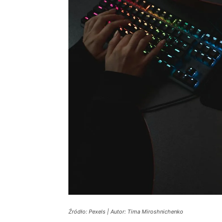
Źródło: Pexels | Autor: Tima Miroshnichenko