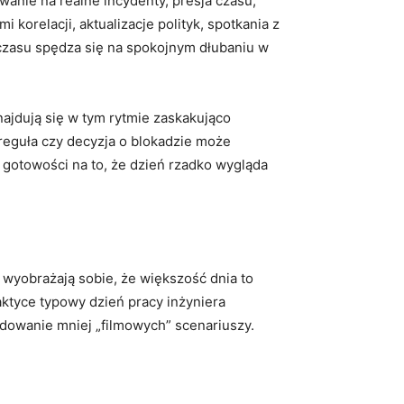
anie na realne incydenty, presja czasu,
 korelacji, aktualizacje polityk, spotkania z
 czasu spędza się na spokojnym dłubaniu w
najdują się w tym rytmie zaskakująco
reguła czy decyzja o blokadzie może
i gotowości na to, że dzień rzadko wygląda
wyobrażają sobie, że większość dnia to
tyce typowy dzień pracy inżyniera
cydowanie mniej „filmowych” scenariuszy.