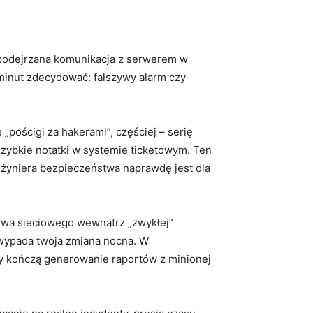
– podejrzana komunikacja z serwerem w
 minut zdecydować: fałszywy alarm czy
pościgi za hakerami”, częściej – serię
zybkie notatki w systemie ticketowym. Ten
nżyniera bezpieczeństwa naprawdę jest dla
ństwa sieciowego wewnątrz „zwykłej”
 wypada twoja zmiana nocna. W
my kończą generowanie raportów z minionej