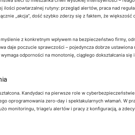
ństwa sieci to mieszanka chwil wysokiej intensywności – reagow
ilości powtarzalnej rutyny: przegląd alertów, praca nad regułami
łącznie „akcja”, dość szybko zderzy się z faktem, że większość
zne myślenie z konkretnym wpływem na bezpieczeństwo firmy, od
twa daje poczucie sprawczości – pojedyncza dobrze ustawiona 
y, wymaga odporności na monotonię, ciągłego dokształcania się 
nia
ztałcona. Kandydaci na pierwsze role w cyberbezpieczeństwie 
ego oprogramowania zero-day i spektakularnych włamań. W prak
żo monitoringu, triage’u alertów i pracy z konfiguracją, a zde