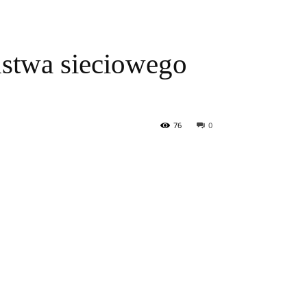
ństwa sieciowego
76
0