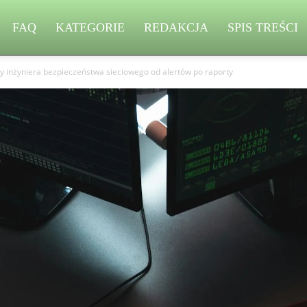
FAQ
KATEGORIE
REDAKCJA
SPIS TREŚCI
cy inżyniera bezpieczeństwa sieciowego od alertów po raporty