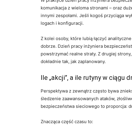
W praktyce dzień pracy inżyniera bezpiecze
komunikacja z wieloma stronami – oraz dużej 
innymi zespołami. Jeśli kogoś przyciąga wy
logach i konfiguracji.
Z kolei osoby, które lubią łączyć analityc
dobrze. Dzień pracy inżyniera bezpieczeńs
powstrzymać realne straty. Z drugiej stron
dokładnie tak, jak zaplanowany.
Ile „akcji”, a ile rutyny w ciągu d
Perspektywa z zewnątrz często bywa znieks
śledzenie zaawansowanych ataków, złośliw
bezpieczeństwa sieciowego to proporcja: du
Znacząca część czasu to: