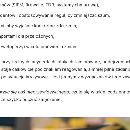
temów (SIEM, firewalle, EDR, systemy chmurowe),
ydentów i dostosowywanie reguł, by zmniejszać szum,
mi, aby wyjaśnić konkretne zdarzenia,
aportami dla przełożonych,
 deweloperzy) w celu omówienia zmian.
e przy realnych incydentach, atakach ransomware, podejrzeniac
staje całkowicie pod znakiem reagowania, a mniej pilne zadania
aż po sytuacje kryzysowe – jest jednym z wyznaczników tego za
rzyć się coś nieprzewidywalnego
, czuje się w takiej codzienno
oże szybko odczuć zmęczenie.