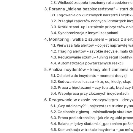
Wielkość zespołu i poziomy ról a codzienne
Poranna „higiena bezpieczeństwa” – start d
Logowanie do kluczowych narzędzi i szybki
Przegląd raportów nocnych i otwartych in
Krótki stand-up i ustalenie priorytetów dni
Synchronizacja z innymi zespołami
Monitoring i walka z szumem – praca z aler
Pierwsza fala alertów – co jest naprawdę w
Triaging alertów – szybkie decyzje, mało kl
Redukowanie szumu – tuning reguł i polityk
Automatyzacja powtarzalnych reakcji
Analiza incydentów – kiedy alert zamienia s
Od alertu do incydentu – moment decyzji
Budowanie osi czasu – kto, co, kiedy, skąd
Praca z hipotezami – czy to atak, błąd czy 
Współpraca przy złożonych incydentach
Reagowanie w czasie rzeczywistym – decyz
„Czy odcinamy?” – najczęstsze trudne pyta
Odcinanie z głową – minimalizacja skutkó
Praca pod adrenaliną – jak nie zgubić proc
Balans między śladami a „gaszeniem pożar
Komunikacja w trakcie incydentu – „co mów