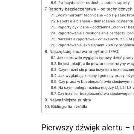
Po incydencie – oddech, a potem raporty
Raporty bezpieczeństwa – od technicznych d
„Post-mortem” techniczne – co się stało kro
Raport dla biznesu – tłumaczenie incydentu 
Raporty cykliczne – codzienna „kronika” b
Raportowanie a doskonalenie narzędzi i pr
Narzędzia raportowe – od eksportu z SIEM 
Raportowanie jako element kultury organiza
Najczęściej zadawane pytania (FAQ)
Jak naprawdę wygląda typowy dzień pracy 
Ile jest „akcji”, a ile powtarzalnej rutyny
Czym różni się praca inżyniera bezpiecz
Jak wyglądają zmiany i godziny pracy inż
Czy praca w bezpieczeństwie sieciowym nad
Na czym polega różnica między L1, L2 i L
Czy inżynier bezpieczeństwa sieciowego m
Najważniejsze punkty
Bibliografia i źródła
Pierwszy dźwięk alertu – 