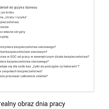
etali do języka biznesu
k po kroku
na „straty i ryzyka”
ezpieczeństwa
ocesów
po własne skrypty
cyjnej
inżyniera bezpieczeństwa sieciowego?
 w cyberbezpieczeństwie sieciowym?
eństwa w SOC od pracy w wewnętrznym dziale bezpieczeństwa?
yniera bezpieczeństwa sieciowego?
aje się dla osób bez „żyłki do pościgów za hakerami”?
3 w zespołach bezpieczeństwa?
oże pracować całkowicie zdalnie?
realny obraz dnia pracy