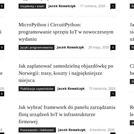
Jacek Kowalczyk
-
17 czerwca, 2026
0
Incydenty i ataki
1
F
MicroPython i CircuitPython:
J
i
programowanie sprzętu IoT w nowoczesnym
s
wydaniu
u
Jacek Kowalczyk
-
28 maja, 2026
0
Języki programowania
0
P
Jak zaplanować samodzielną objazdówkę po
C
ne
Norwegii: trasy, koszty i najpiękniejsze
be
miejsca
D
026
Jacek Kowalczyk
-
15 kwietnia, 2026
Publikacje czytelników
0
1
Jak wybrać framework do panelu zarządzania
R
flotą urządzeń IoT w infrastrukturze
l
firmowej
M
26
Jacek Kowalczyk
-
8 kwietnia, 2026
Frameworki i biblioteki