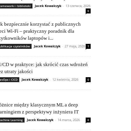
Jacek Kowalczyk
-
13 czerwca, 2026
rameworki i biblioteki
0
ak bezpiecznie korzystać z publicznych
ieci Wi-Fi – praktyczny poradnik dla
żytkowników laptopów i...
Jacek Kowalczyk
-
27 maja, 2026
ublikacje czytelników
1
I/CD w praktyce: jak skrócić czas wdrożeń
z utraty jakości
Jacek Kowalczyk
-
12 kwietnia, 2026
evOps i CICD
0
óżnice między klasycznym ML a deep
earningiem z perspektywy inżyniera IT
Jacek Kowalczyk
-
14 marca, 2026
achine Learning
0