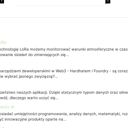
1
1
LoRa
chnologię LoRa możemy monitorować warunki atmosferyczne w czasie
owanie działań do zmieniających się…
arzędziami deweloperskimi w Web3 - Hardhatem i Foundry - są coraz b
zie wybrać jasnego zwycięzcę?…
ństwo naszych aplikacji. Dzięki statycznym typom danych oraz siln
wdź, dlaczego warto uczyć się…
ranży AI
siadać umiejętności programowania, analizy danych, matematyki, roz
zyć innowacyjne produkty oparte na…