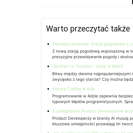
Warto przeczytać także
Pierwsze wrażenia: Stacja pogodowa z 
Z nową stacją pogodową wyposażoną w te
precyzyjne przewidywanie pogody i dostos
Hardhat vs. Foundry – testy w Web3
Bitwy między dwoma najpopularniejszymi n
zwycięsko z tego starcia? Czy można będ
Secure Coding w Ada
Programowanie w Adzie zapewnia bezpiecze
typowych błędów programistycznych. Spra
5 umiejętności Product Developerów w b
Product Developerzy w branży AI muszą po
kluczowe umiejętności pozwalają im twor