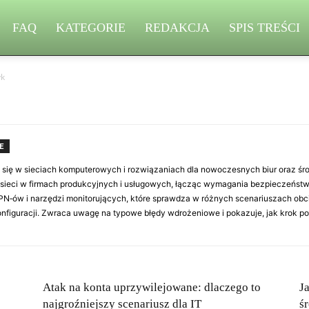
FAQ
KATEGORIE
REDAKCJA
SPIS TREŚCI
yk
E
 się w sieciach komputerowych i rozwiązaniach dla nowoczesnych biur oraz śro
ę sieci w firmach produkcyjnych i usługowych, łącząc wymagania bezpieczeńst
VPN‑ów i narzędzi monitorujących, które sprawdza w różnych scenariuszach obc
konfiguracji. Zwraca uwagę na typowe błędy wdrożeniowe i pokazuje, jak krok 
Atak na konta uprzywilejowane: dlaczego to
J
najgroźniejszy scenariusz dla IT
ś