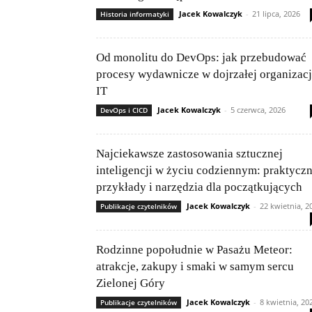
Jacek Kowalczyk
-
21 lipca, 2026
Historia informatyki
Od monolitu do DevOps: jak przebudować
procesy wydawnicze w dojrzałej organizacj
IT
Jacek Kowalczyk
-
5 czerwca, 2026
DevOps i CICD
Najciekawsze zastosowania sztucznej
inteligencji w życiu codziennym: praktycz
przykłady i narzędzia dla początkujących
Jacek Kowalczyk
-
22 kwietnia, 2
Publikacje czytelników
Rodzinne popołudnie w Pasażu Meteor:
atrakcje, zakupy i smaki w samym sercu
Zielonej Góry
Jacek Kowalczyk
-
8 kwietnia, 20
Publikacje czytelników