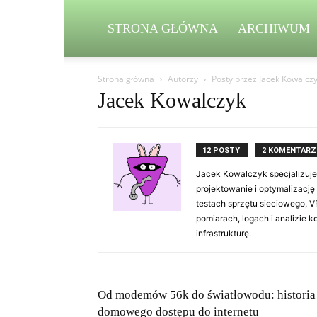
STRONA GŁÓWNA
ARCHIWUM
Strona główna
Autorzy
Posty przez Jacek Kowalcz
Jacek Kowalczyk
12 POSTY
2 KOMENTARZ
Jacek Kowalczyk specjalizuje
projektowanie i optymalizacj
testach sprzętu sieciowego, 
pomiarach, logach i analizie 
infrastrukturę.
Od modemów 56k do światłowodu: historia
domowego dostępu do internetu