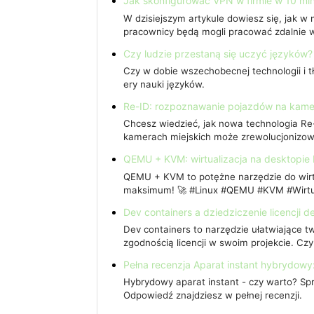
Jak skonfigurować VPN w firmie w 10 mi
W dzisiejszym artykule dowiesz się, jak w
pracownicy będą mogli pracować zdalnie 
Czy ludzie przestaną się uczyć języków?
Czy w dobie wszechobecnej technologii i 
ery nauki języków.
Re-ID: rozpoznawanie pojazdów na kame
Chcesz wiedzieć, jak nowa technologia Re
kamerach miejskich może zrewolucjonizo
QEMU + KVM: wirtualizacja na desktopie 
QEMU + KVM to potężne narzędzie do wirtu
maksimum! 🚀 #Linux #QEMU #KVM #Wirtua
Dev containers a dziedziczenie licencji d
Dev containers to narzędzie ułatwiające t
zgodnością licencji w swoim projekcie. Cz
Pełna recenzja Aparat instant hybrydowy:
Hybrydowy aparat instant - czy warto? Sp
Odpowiedź znajdziesz w pełnej recenzji.