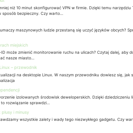
nut
 mniej niż 10 minut skonfigurować VPN w firmie. Dzięki temu narzędzi
w sposób bezpieczny. Czy warto…
tłumaczy maszynowych ludzie przestaną się uczyć języków obcych? Sp
rach miejskich
-ID może zmienić monitorowanie ruchu na ulicach? Czytaj dalej, aby d
wać nasze miasto…
Linux – przewodnik
alizacji na desktopie Linux. W naszym przewodniku dowiesz się, jak s
lizacja
ependencji
worzenie izolowanych środowisk deweloperskich. Dzięki dziedziczeniu l
y to rozwiązanie sprawdzi…
 plusy i minusy
rawdzamy wszystkie zalety i wady tego niezwykłego gadgetu. Czy war