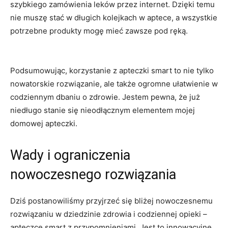
⁢szybkiego ⁣zamówienia leków⁤ przez internet. Dzięki temu
nie muszę stać w długich ‍kolejkach ‍w aptece, a wszystkie
potrzebne ‍produkty mogę mieć zawsze pod ręką.
Podsumowując, korzystanie z apteczki smart to nie tylko
nowatorskie rozwiązanie, ale ⁤także ⁤ogromne⁤ ułatwienie w
⁣codziennym dbaniu o zdrowie.⁣ Jestem pewna, ‍że już
niedługo stanie się ⁤nieodłącznym elementem mojej
domowej apteczki.
Wady i ograniczenia
nowoczesnego rozwiązania
Dziś postanowiliśmy przyjrzeć się ⁢bliżej nowoczesnemu
rozwiązaniu w dziedzinie zdrowia i ⁤codziennej opieki –
apteczce smart‍ z przypomnieniami. Jest ​to innowacyjne⁤