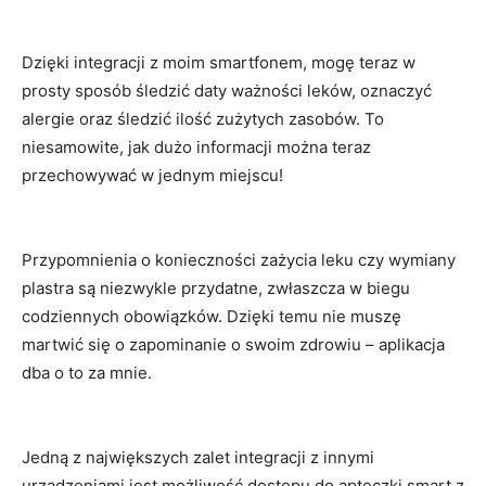
Dzięki integracji z moim smartfonem, mogę⁣ teraz w⁤
prosty sposób śledzić⁤ daty ważności ‌leków, ​oznaczyć
‍alergie oraz śledzić ilość zużytych zasobów. ⁤To
niesamowite, jak dużo⁣ informacji⁣ można teraz⁣
przechowywać w ​jednym miejscu!
Przypomnienia⁤ o konieczności zażycia ‌leku czy wymiany
plastra ‍są niezwykle ‌przydatne, ​zwłaszcza w biegu
⁢codziennych​ obowiązków. ​Dzięki temu nie muszę
martwić się‍ o zapominanie o swoim zdrowiu – ⁣aplikacja
dba o to⁤ za mnie.
Jedną⁤ z ⁢największych​ zalet integracji ⁣z innymi
urządzeniami jest ⁣możliwość dostępu do apteczki ‍smart z