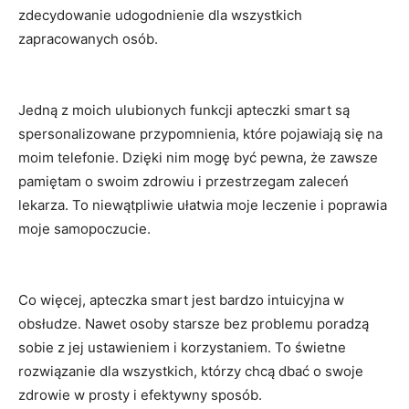
zdecydowanie udogodnienie dla wszystkich
zapracowanych osób.
Jedną z moich ulubionych funkcji‍ apteczki smart ​są
spersonalizowane przypomnienia, które pojawiają się‍ na
moim ⁢telefonie.​ Dzięki nim mogę być pewna, że zawsze
⁢pamiętam o swoim zdrowiu‌ i ⁢przestrzegam zaleceń
lekarza.​ To‍ niewątpliwie ⁢ułatwia moje leczenie⁢ i⁢ poprawia
moje samopoczucie.
Co więcej, apteczka⁣ smart ‍jest bardzo intuicyjna⁣ w
obsłudze. Nawet‌ osoby ‌starsze bez ‍problemu poradzą
⁤sobie⁣ z jej ustawieniem i ⁤korzystaniem. To świetne
rozwiązanie‍ dla wszystkich, którzy⁤ chcą dbać o swoje
zdrowie ‌w ​prosty i efektywny ‌sposób.