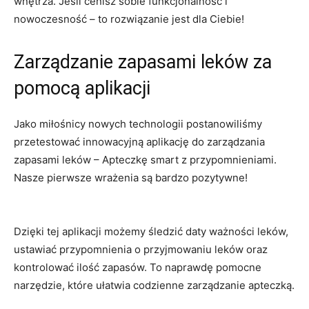
wnętrza. Jeśli cenisz sobie‍ funkcjonalność i⁤
nowoczesność⁢ – to​ rozwiązanie jest dla Ciebie!
Zarządzanie zapasami leków za⁢
pomocą aplikacji
Jako miłośnicy ⁣nowych technologii postanowiliśmy ​
przetestować innowacyjną aplikację​ do zarządzania⁢
zapasami leków – Apteczkę⁣ smart ‍z przypomnieniami. ​
Nasze pierwsze wrażenia są bardzo⁣ pozytywne!
Dzięki tej aplikacji możemy ‍śledzić daty ważności leków,
ustawiać ​przypomnienia o przyjmowaniu⁢ leków oraz
kontrolować ilość ⁤zapasów.⁤ To‌ naprawdę pomocne
narzędzie, które ułatwia codzienne zarządzanie apteczką.