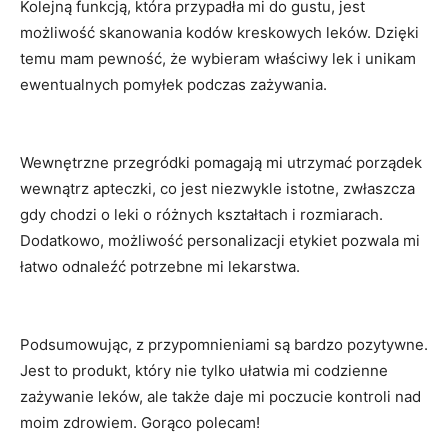
Kolejną funkcją, która przypadła mi ‌do​ gustu, jest
możliwość ‌skanowania‌ kodów kreskowych leków. Dzięki
temu mam pewność, że⁢ wybieram ⁣właściwy lek i ​unikam
ewentualnych⁣ pomyłek podczas zażywania.
Wewnętrzne ⁣przegródki​ pomagają mi utrzymać⁤ porządek
wewnątrz apteczki, ‍co ‌jest niezwykle istotne, zwłaszcza​
gdy‍ chodzi o‌ leki o różnych kształtach i rozmiarach.
Dodatkowo,‌ możliwość personalizacji etykiet pozwala ​mi ​
łatwo odnaleźć potrzebne mi ‌lekarstwa.
Podsumowując, z⁣ przypomnieniami są bardzo pozytywne.⁢
Jest to produkt, który ‍nie tylko ułatwia​ mi codzienne
zażywanie leków, ale ⁣także daje mi poczucie kontroli nad
moim zdrowiem. Gorąco‍ polecam!