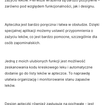
zażyciu ⁤leków. Pierwsze⁣ wrażenia są bardzo pozytywne –
zarówno pod względem⁢ funkcjonalności, jak i designu.
Apteczka jest bardzo poręczna i łatwa ‍w obsłudze. Dzięki
specjalnej aplikacji możemy ustawić przypomnienia o
zażyciu ​leków, ⁢co⁤ jest bardzo ‍pomocne,​ szczególnie dla
osób zapominalskich.
Jedną z ​moich ulubionych⁤ funkcji jest możliwość
zeskanowania kodu kreskowego leku i automatyczne​
dodanie go ‌do ‌listy⁤ leków ⁣w apteczce. To naprawdę
ułatwia​ organizację‍ i ⁢monitorowanie⁢ stanu ‍zapasów⁣
leków.
Design apteczki również zasługuje ‍na pochwałę -⁢ jest