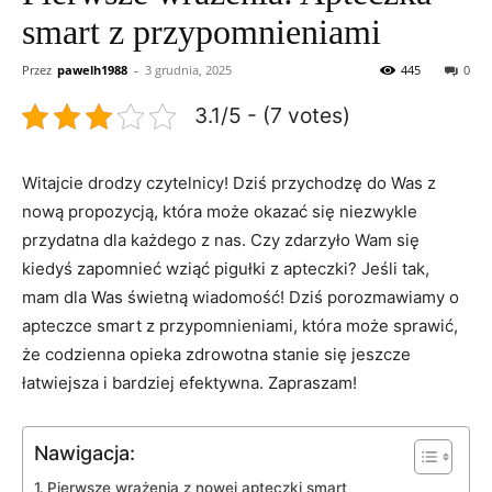
smart z przypomnieniami
Przez
pawelh1988
-
3 grudnia, 2025
445
0
3.1/5 - (7 votes)
Witajcie drodzy czytelnicy! Dziś przychodzę do⁣ Was⁢ z
nową propozycją, ‍która może okazać się niezwykle ​
przydatna dla ⁢każdego z nas. Czy zdarzyło Wam się
kiedyś zapomnieć wziąć pigułki z⁣ apteczki? Jeśli ⁢tak,
⁤mam dla⁢ Was świetną wiadomość! Dziś porozmawiamy⁣ o⁢
apteczce ⁣smart ‍z przypomnieniami,‍ która może sprawić,
⁢że​ codzienna opieka zdrowotna‍ stanie się jeszcze
łatwiejsza‌ i bardziej ​efektywna. Zapraszam!
Nawigacja:
Pierwsze ⁣wrażenia z nowej apteczki‍ smart