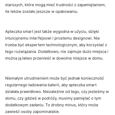
starszych, które mogą ⁣mieć​ trudności z‍ zapamiętaniem,
ile leków zostało jeszcze w opakowaniu.
Apteczka smart jest także ⁤wygodna w ⁢użyciu, dzięki
intuicyjnemu interfejsowi i prostemu designowi. ‌Nie
trzeba być ⁢ekspertem technologicznym,⁢ aby korzystać z
tego rozwiązania.‍ Dodatkowo, nie zajmuje⁣ dużo miejsca ‍i
można ‌ją łatwo przenieść w dowolne miejsce w⁢ domu.
Niemałym ⁣utrudnieniem może być jednak⁣ konieczność
‍regularnego ładowania ‍baterii, aby ‌apteczka⁤ smart
⁢działała⁢ prawidłowo. ⁢Niezależnie​ od tego, ‌czy jesteśmy w⁣
domu, czy gdzieś ‌w podróży, ‍musimy‍ pamiętać o tym
dodatkowym zadaniu. To drobny ⁤minus, który może
⁤zawieść osoby⁣ zapominalskie.