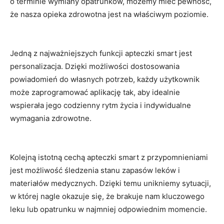
o terminie wymiany opatrunków, możemy mieć pewność,
⁤że nasza opieka zdrowotna​ jest na właściwym poziomie.
Jedną z najważniejszych funkcji apteczki‌ smart ⁣jest​
personalizacja. Dzięki możliwości​ dostosowania
powiadomień do‌ własnych potrzeb, ‍każdy⁤ użytkownik
może zaprogramować aplikację tak,⁢ aby⁢ idealnie
wspierała jego codzienny rytm życia i indywidualne
wymagania​ zdrowotne.
Kolejną istotną cechą apteczki smart‍ z przypomnieniami
jest możliwość⁤ śledzenia ⁢stanu zapasów⁤ leków i
materiałów‍ medycznych. Dzięki​ temu⁤ unikniemy ⁤sytuacji,⁤
w której nagle ‌okazuje się, że brakuje nam kluczowego
leku lub opatrunku w najmniej ‌odpowiednim momencie.