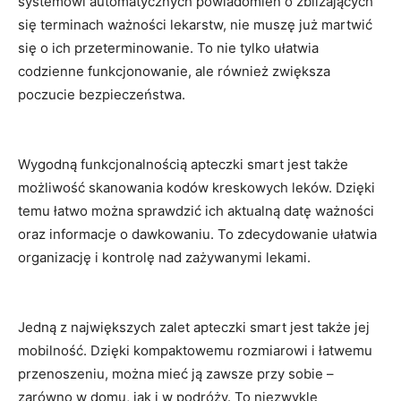
systemowi​ automatycznych‌ powiadomień ⁤o ‌zbliżających‍
się terminach ‌ważności lekarstw, nie muszę już martwić
się o ich przeterminowanie. To ⁤nie tylko ułatwia
codzienne funkcjonowanie, ale ​również zwiększa⁢
poczucie bezpieczeństwa.
Wygodną⁣ funkcjonalnością⁢ apteczki smart⁤ jest także
możliwość ⁣skanowania kodów⁤ kreskowych‍ leków. Dzięki
temu⁤ łatwo można sprawdzić⁢ ich aktualną datę‌ ważności
oraz informacje o dawkowaniu. To⁤ zdecydowanie‌ ułatwia
organizację i kontrolę nad zażywanymi lekami.
Jedną z największych zalet ⁣apteczki smart jest także ​jej
mobilność. Dzięki kompaktowemu rozmiarowi i łatwemu
przenoszeniu, można mieć ją zawsze przy‌ sobie‍ –
zarówno ⁤w domu, jak i w ⁤podróży. To niezwykle