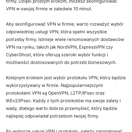
firmy. Dzięki prostym krokom, możesz skonfigurować
VPN w swojej firmie w zaledwie 10‌ minut.
Aby skonfigurować VPN w firmie, warto rozważyć wybór
odpowiedniej ​usługi VPN,⁣ która‍ spełni wszystkie
potrzeby firmy. ‍Istnieje⁣ wiele renomowanych dostawców
VPN na rynku,‌ takich jak⁣ NordVPN, ExpressVPN czy
CyberGhost, które oferują szeroki wybór funkcji⁣ i
możliwości dostosowanych do ‌potrzeb biznesowych.
Kolejnym krokiem jest wybór protokołu VPN, który będzie
wykorzystywany w ⁢firmie. Najpopularniejszymi
protokołami VPN są OpenVPN, L2TP/IPsec oraz
IKEv2/IPsec. Każdy z ​tych ‍protokołów⁢ ma ​swoje zalety i
wady, dlatego ⁣warto dobrze ‌przemyśleć, który będzie‍
najlepiej odpowiadał‌ potrzebom twojej firmy.
Po wyborze usługi VPN i protokołu,‍ należy zainstalować