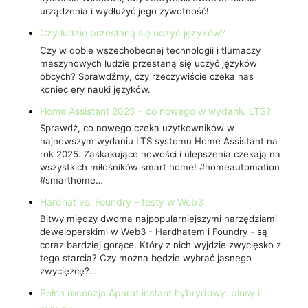
urządzenia i wydłużyć jego żywotność!
Czy ludzie przestaną się uczyć języków?
Czy w dobie wszechobecnej technologii i tłumaczy
maszynowych ludzie przestaną się uczyć języków
obcych? Sprawdźmy, czy rzeczywiście czeka nas
koniec ery nauki języków.
Home Assistant 2025 – co nowego w wydaniu LTS?
Sprawdź, co nowego czeka użytkowników w
najnowszym wydaniu LTS systemu Home Assistant na
rok 2025. Zaskakujące nowości i ulepszenia czekają na
wszystkich miłośników smart home! #homeautomation
#smarthome…
Hardhat vs. Foundry – testy w Web3
Bitwy między dwoma najpopularniejszymi narzędziami
deweloperskimi w Web3 - Hardhatem i Foundry - są
coraz bardziej gorące. Który z nich wyjdzie zwycięsko z
tego starcia? Czy można będzie wybrać jasnego
zwycięzcę?…
Pełna recenzja Aparat instant hybrydowy: plusy i