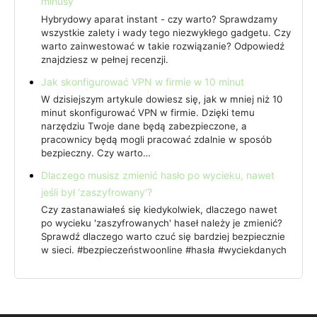
minusy
Hybrydowy aparat instant - czy warto? Sprawdzamy
wszystkie zalety i wady tego niezwykłego gadgetu. Czy
warto zainwestować w takie rozwiązanie? Odpowiedź
znajdziesz w pełnej recenzji.
Jak skonfigurować VPN w firmie w 10 minut
W dzisiejszym artykule dowiesz się, jak w mniej niż 10
minut skonfigurować VPN w firmie. Dzięki temu
narzędziu Twoje dane będą zabezpieczone, a
pracownicy będą mogli pracować zdalnie w sposób
bezpieczny. Czy warto…
Dlaczego musisz zmienić hasło po wycieku, nawet
jeśli był ‘zaszyfrowany’?
Czy zastanawiałeś się kiedykolwiek, dlaczego nawet
po wycieku 'zaszyfrowanych' haseł należy je zmienić?
Sprawdź dlaczego warto czuć się bardziej bezpiecznie
w sieci. #bezpieczeństwoonline #hasła #wyciekdanych