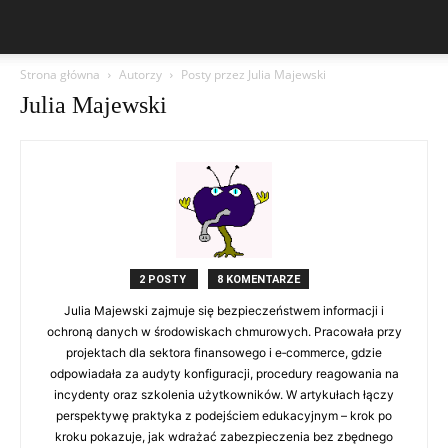
Strona główna
Autorzy
Posty przez Julia Majewski
Julia Majewski
2 POSTY
8 KOMENTARZE
Julia Majewski zajmuje się bezpieczeństwem informacji i
ochroną danych w środowiskach chmurowych. Pracowała przy
projektach dla sektora finansowego i e‑commerce, gdzie
odpowiadała za audyty konfiguracji, procedury reagowania na
incydenty oraz szkolenia użytkowników. W artykułach łączy
perspektywę praktyka z podejściem edukacyjnym – krok po
kroku pokazuje, jak wdrażać zabezpieczenia bez zbędnego