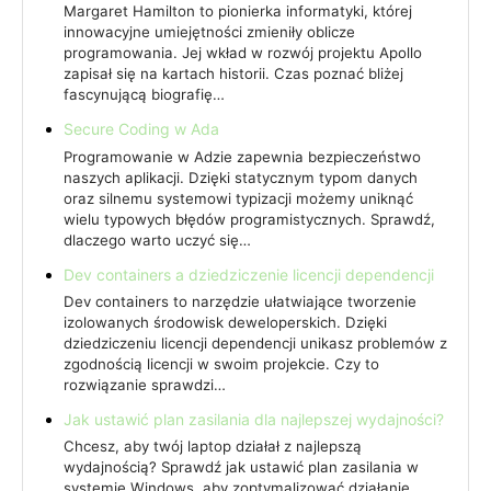
Margaret Hamilton to pionierka informatyki, której
innowacyjne umiejętności zmieniły oblicze
programowania. Jej wkład w rozwój projektu Apollo
zapisał się na kartach historii. Czas poznać bliżej
fascynującą biografię…
Secure Coding w Ada
Programowanie w Adzie zapewnia bezpieczeństwo
naszych aplikacji. Dzięki statycznym typom danych
oraz silnemu systemowi typizacji możemy uniknąć
wielu typowych błędów programistycznych. Sprawdź,
dlaczego warto uczyć się…
Dev containers a dziedziczenie licencji dependencji
Dev containers to narzędzie ułatwiające tworzenie
izolowanych środowisk deweloperskich. Dzięki
dziedziczeniu licencji dependencji unikasz problemów z
zgodnością licencji w swoim projekcie. Czy to
rozwiązanie sprawdzi…
Jak ustawić plan zasilania dla najlepszej wydajności?
Chcesz, aby twój laptop działał z najlepszą
wydajnością? Sprawdź jak ustawić plan zasilania w
systemie Windows, aby zoptymalizować działanie