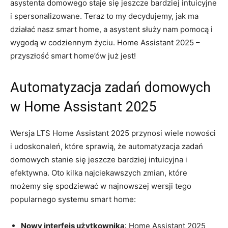
asystenta domowego staje się jeszcze ⁤bardziej intuicyjne‍
i spersonalizowane. Teraz to my decydujemy, jak ma
działać nasz smart ‌home, a asystent służy ‍nam pomocą i ​
wygodą w codziennym życiu. Home Assistant 2025 –
przyszłość smart⁣ home’ów‍ już jest!
Automatyzacja zadań ⁣domowych
w⁤ Home Assistant 2025
Wersja ‌LTS⁣ Home Assistant 2025 przynosi wiele nowości
i udoskonaleń, ​które sprawią, że automatyzacja zadań
domowych stanie się ‌jeszcze ⁣bardziej ​intuicyjna ​i
‍efektywna.​ Oto ⁢kilka najciekawszych⁣ zmian, ​które
możemy⁤ się spodziewać w najnowszej wersji⁣ tego
popularnego ⁣systemu​ smart home:
Nowy interfejs ⁣użytkownika
: Home Assistant 2025