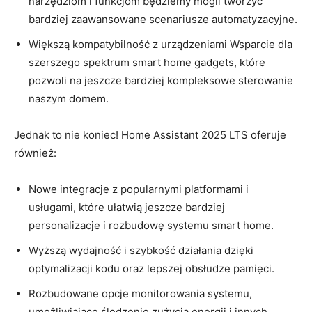
narzędziom⁤ i funkcjom będziemy⁤ mogli tworzyć
bardziej zaawansowane scenariusze automatyzacyjne.
Większą‌ kompatybilność ‌z ​urządzeniami ‌Wsparcie dla
szerszego spektrum⁢ smart⁣ home gadgets, które
pozwoli na jeszcze‍ bardziej kompleksowe ⁢sterowanie
naszym​ domem.
Jednak to nie koniec! ⁣Home‍ Assistant 2025 LTS oferuje
⁤również:
Nowe integracje z popularnymi⁣ platformami i‌
usługami, które ułatwią jeszcze bardziej‍
personalizacje ​i‍ rozbudowę systemu smart home.
Wyższą wydajność i szybkość działania dzięki
optymalizacji kodu oraz lepszej obsłudze pamięci.
Rozbudowane opcje monitorowania ⁣systemu,
umożliwiające śledzenie zużycia energii⁢ i innych